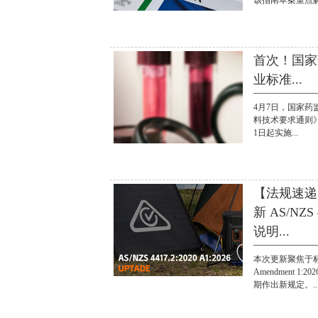
该指南草案重点解.
首次！国家
业标准...
4月7日，国家
料技术要求通则》
1日起实施...
【法规速递
新 AS/NZS 
说明...
本次更新聚焦于标准A
Amendment 
期作出新规定。..