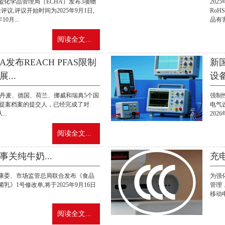
,欧盟化学品管理局（ECHA）发布3项物
202
评议,评议开始时间为2025年9月1日,
RoH
0月...
品有害
阅读全文...
A发布REACH PFAS限制
新
...
设备
0日，丹麦、德国、荷兰、挪威和瑞典5个国
强制性
制提案档案的提交人，已经完成了对
电气
..
2026
阅读全文...
关纯牛奶...
充电
健康委、市场监管总局联合发布《食品
为强
乳》1号修改单,将于2025年9月16日
管理
移动电.
阅读全文...