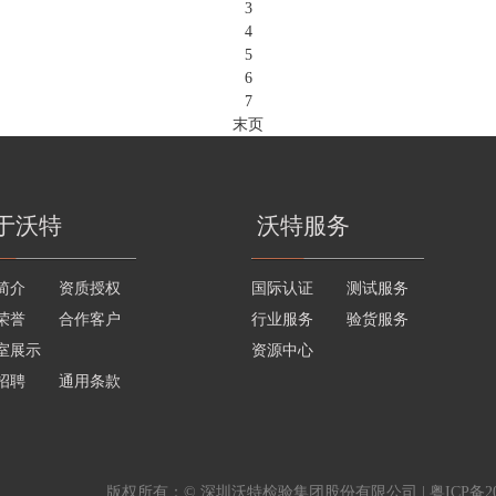
3
4
5
6
7
末页
于沃特
沃特服务
简介
资质授权
国际认证
测试服务
荣誉
合作客户
行业服务
验货服务
室展示
资源中心
招聘
通用条款
版权所有：© 深圳沃特检验集团股份有限公司 |
粤ICP备20