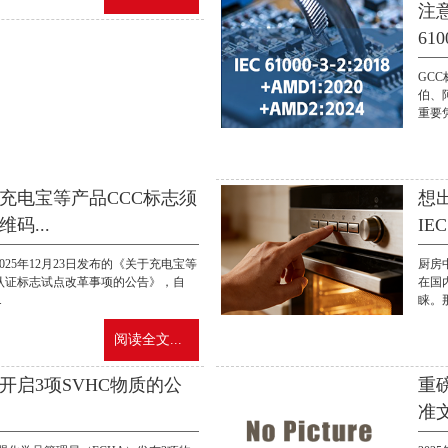
注
61
GC
伯、
重要凭
，充电宝等产品CCC标志须
想
码...
IEC
025年12月23日发布的《关于充电宝等
厨房
认证标志试点改革事项的公告》，自
在国
.
睐。那
阅读全文...
开启3项SVHC物质的公
重
准文