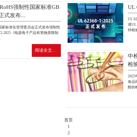
RoHS强制性国家标准GB
UL 
25正式发布...
UL 6
请U
日，国家标准化管理委员会正式发布强制性
特检验
572-2025《电器电子产品有害物质限制
.
阅读全文...
中
检
20
食品
醇的检
首页
1
2