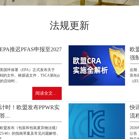
法规更新
PA推迟PFAS申报至2027
欧盟
强
日，美国环保署（EPA）正式发布关于
近期，
则的文件。根据该文件，TSCA第8(a)
宣布自
的启动时...
（(EU
阅读全文...
计时！欧盟发布PPWR实
快
...
流程
0日，欧盟发布《包装和包装废弃物法规》
202
) 2025/40）的指南草案及常见问题解答。
公告