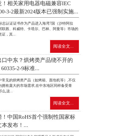
意！相关家用电器电磁兼容IEC
000-3-2最新2024版本已强制实施...
C标志认证证书作为产品进入海湾7国（沙特阿拉
阿联酋、科威特、卡塔尔、巴林、阿曼等）市场的
证，其...
阅读全文...
出口中东？烘烤类产品绕不开的
 60335-2-9标准...
中常见的烘烤类产品（如烤箱、面包机等）,不仅
内拥有庞大的市场需求,在中东地区同样备受青
么,这...
阅读全文...
磅！中国RoHS首个强制性国家标
本发布！...