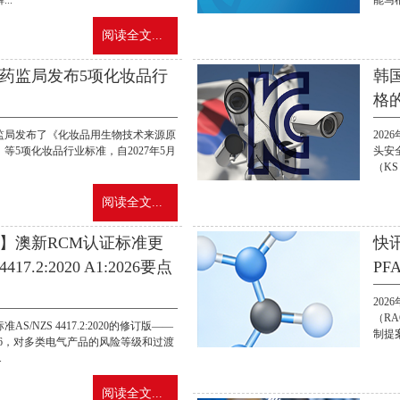
..
能马桶
阅读全文...
药监局发布5项化妆品行
韩
格的
药监局发布了《化妆品用生物技术来源原
20
等5项化妆品行业标准，自2027年5月
头安
（KS 
阅读全文...
】澳新RCM认证标准更
快
4417.2:2020 A1:2026要点
PF
20
（R
S/NZS 4417.2:2020的修订版——
制提案
1:2026，对多类电气产品的风险等级和过渡
.
阅读全文...