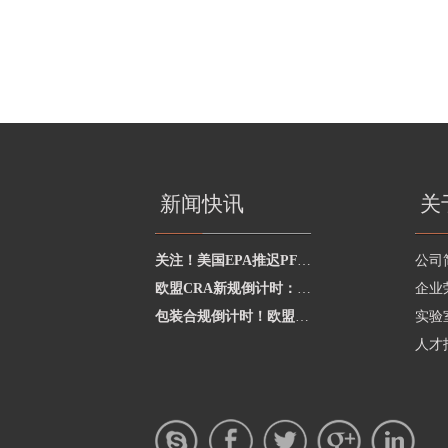
新闻快讯
关
关注！美国EPA推迟PFAS申报至2027年1月
公司
欧盟CRA新规倒计时：2026年9月起强制要求出海企业建立漏洞上报流程
企业
包装合规倒计时！欧盟发布PPWR实施指南与问答
实验
人才