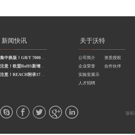
新闻快讯
关于沃特
集中换版！GB/T 7000系列、GB/T 19510系列等推荐性国家标准发布
公司简介
资质授权
注意！欧盟RoHS新增回收硬质PVC中铅镉豁免条款
企业荣誉
合作伙伴
注意！REACH附录17中关于汽车材料的邻苯限制已正式生效
实验室展示
人才招聘
版权