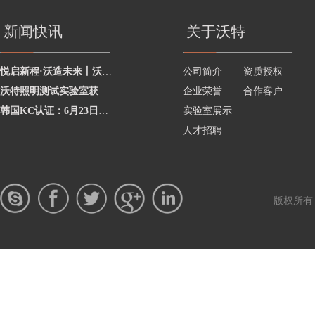
新闻快讯
关于沃特
悦启新程·沃造未来丨沃特学院2026年度讲师聘任暨2025年度优秀讲师颁奖活动圆
公司简介
资质授权
沃特照明测试实验室获澳洲灯具最新标准CNAS资质，助力企业合规出海澳洲市场
企业荣誉
合作客户
韩国KC认证：6月23日起将执行更严格的网络摄像头安全要求
实验室展示
人才招聘
版权所有