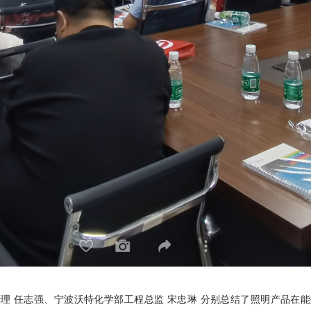
理 任志强、宁波沃特化学部工程总监 宋忠琳 分别总结了照明产品在