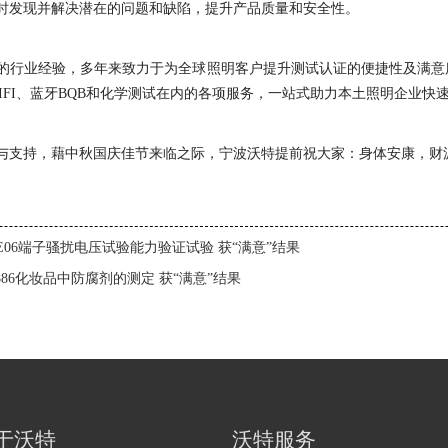
时发现并解决潜在的问题和缺陷，提升产品质量和安全性。
行业经验，多年来致力于为全球照明客户提升测试认证的便捷性及满意度，
C、WIFI、蓝牙BQB和化学测试在内的各项服务，一站式助力本土照明企业
与支持，藉中秋国庆佳节来临之际，宁波沃特提前祝大家：身体安康，财
3E06端子骚扰电压试验能力验证试验 获“满意”结果
3886化妆品中防腐剂的测定 获“满意”结果
于沃特
沃特服务