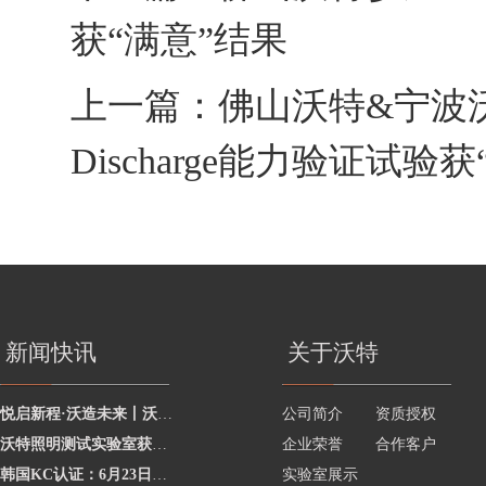
获“满意”结果
上一篇：
佛山沃特&宁波沃特参
Discharge能力验证试验
新闻快讯
关于沃特
悦启新程·沃造未来丨沃特学院2026年度讲师聘任暨2025年度优秀讲师颁奖活动圆
公司简介
资质授权
沃特照明测试实验室获澳洲灯具最新标准CNAS资质，助力企业合规出海澳洲市场
企业荣誉
合作客户
韩国KC认证：6月23日起将执行更严格的网络摄像头安全要求
实验室展示